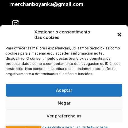
merchanboyanka@gmail.com
Xestionar o consentimento
das cookies
Para ofrecer as mellores experiencias, utilizamos tecnoloxías como
cookies para almacenar e/ou acceder á información no teu
dispositivo. O consentimento destas tecnoloxías permitiranos
procesar datos como o comportamento de navegación ou ID únicos
neste sitio. Non consentir ou retirar o consentimento pode afectar
Aviso legal
negativamente a determinadas funcións e funcións.
Política de Privacidade
Aceptar
Política de Cookies
Negar
Condicións de venta
© 2026 Boyanka Kostova.
Ver preferencias
Todos os dereitos reservados
Política de cookies
Política de Privacidade
Aviso legal