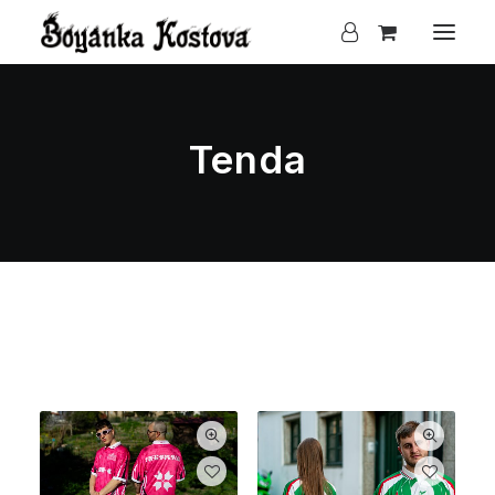
Tenda
Clear all
S
25.00
€
-
100.00
€