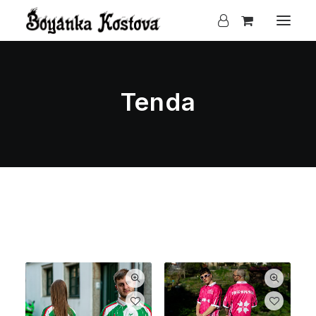
Tenda
Clear all
S
25.00
€
-
100.00
€