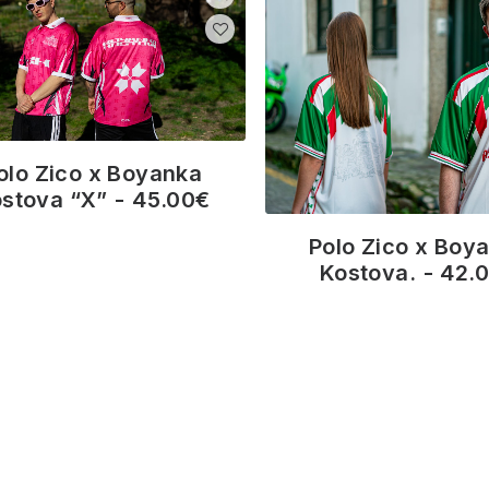
olo Zico x Boyanka
stova “X”
45.00
€
Polo Zico x Boy
Kostova.
42.