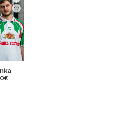
anka
00
€